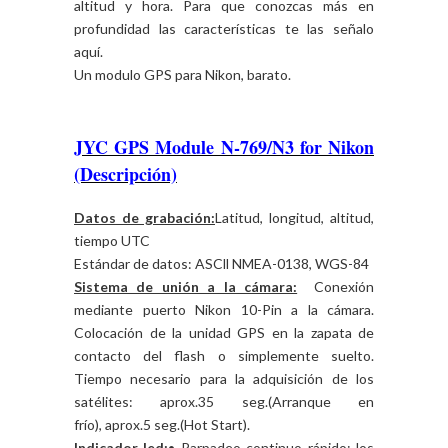
altitud y hora. Para que conozcas más en
profundidad las características te las señalo
aquí.
Un modulo GPS para Nikon, barato.
JYC GPS Module N-769/N3 for Nikon
(Descripción)
Datos de grabación:
Latitud, longitud, altitud,
tiempo UTC
Estándar de datos: ASCll NMEA-0138, WGS-84
Sistema de unión a la cámara:
Conexión
mediante puerto Nikon 10-Pin a la cámara.
Colocación de la unidad GPS en la zapata de
contacto del flash o simplemente suelto.
Tiempo necesario para la adquisición de los
satélites: aprox.35 seg.(Arranque en
frío), aprox.5 seg.(Hot Start).
Indicador led:
• Parpadeo continuo rápido: los