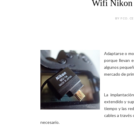
Wifi Niko
BY FCO. CE
Adaptarse o mor
porque llevan 
algunos pequeñ
mercado de prim
La implantació
extendido y sup
tiempo y las red
cables a través
necesario.