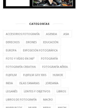
CATEGORÍAS
ACCESORIOS FOTOGRAFÍA
AGENDA
ASIA
DERECHOS
DRONES
EDUCACIÓN
EUROPA
EXPOSICIÓN FOTOGRÁFICA
FOTO Y VÍDEO EN 360º
FOTOGRAFÍA
FOTOGRAFÍA CREATIVA
FOTOGRAFÍA AÉREA
FUJIFILM
FUJIFILM GFX 100S
HUMOR
INDIA
ISLAS CANARIAS
JORDANIA
LEGANÉS
LENTES Y OBJETIVOS
LIBROS
LIBROS DE FOTOGRAFÍA
MACRO
MARRUECOS
MUJER
NEPAL
NIKON