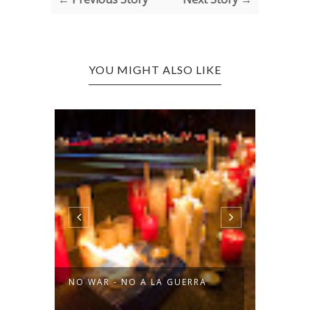
YOU MIGHT ALSO LIKE
NO WAR - NO A LA GUERRA
HAMBR