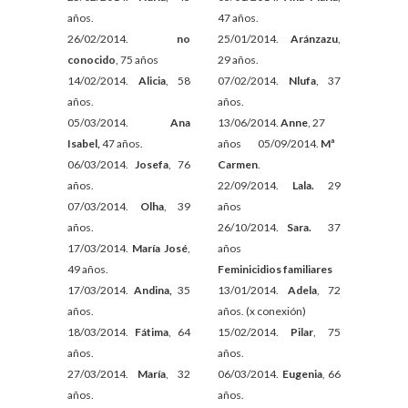
años.
47 años.
26/02/2014.
no
25/01/2014.
Aránzazu
,
conocido
, 75 años
29 años.
14/02/2014.
Alicia
, 58
07/02/2014.
Nlufa
, 37
años.
años.
05/03/2014.
Ana
13/06/2014.
Anne
, 27
Isabel,
47 años.
años 05/09/2014.
Mª
06/03/2014.
Josefa
, 76
Carmen
.
años.
22/09/2014.
Lala.
29
07/03/2014.
Olha
, 39
años
años.
26/10/2014.
Sara.
37
17/03/2014.
María José
,
años
49 años.
Feminicidios familiares
17/03/2014.
Andina,
35
13/01/2014.
Adela
, 72
años.
años. (x conexión)
18/03/2014.
Fátima
, 64
15/02/2014.
Pilar
, 75
años.
años.
27/03/2014.
María
, 32
06/03/2014.
Eugenia
, 66
años.
años.