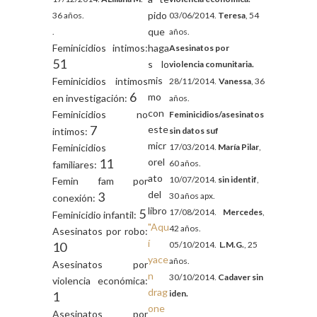
pido
36 años.
03/06/2014.
Teresa
, 54
que
.
años.
Feminicidios intimos:
haga
Asesinatos por
51
s lo
violencia comunitaria.
mis
Feminicidios intimos
28/11/2014.
Vanessa
, 36
6
mo
en investigación:
años.
con
Feminicidios no
Feminicidios/asesinatos
7
este
intimos:
sin datos suf
micr
Feminicidios
17/03/2014.
María Pilar
,
11
orel
60 años.
familiares:
ato
10/07/2014.
sin identif
,
Femin fam por
del
3
30 años apx.
conexión:
libro
5
17/08/2014.
Mercedes
,
Feminicidio infantil:
"Aqu
42 años.
Asesinatos por robo:
í
10
05/10/2014.
L.M.G.
, 25
yace
años.
Asesinatos por
n
30/10/2014.
Cadaver sin
violencia económica:
drag
iden.
1
one
Asesinatos por