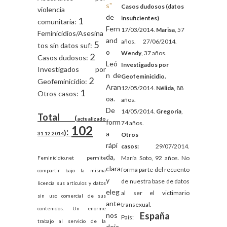
s"
Casos dudosos (datos
violencia
de
insuficientes)
1
comunitaria:
Fern
17/03/2014.
Marisa
, 57
Feminicidios/Asesina
and
años.
27/06/2014.
5
tos sin datos suf:
o
Wendy
, 37 años.
2
Casos dudosos:
Leó
Investigados por
Investigados por
n de
Geofeminicidio.
2
Geofeminicidio:
Aran
12/05/2014.
Nélida
, 88
1
Otros casos:
oa.
años.
De
14/05/2014.
Gregoria
,
Total
(
actualizado
form
74 años.
102
:
)
a
31.12.2014
Otros
rápi
casos:
29/07/2014.
da,
María Soto, 92 años. No
Feminicidio.net permite
clara
forma parte del recuento
compartir bajo la misma
y
de nuestra base de datos
licencia sus artículos y datos
eleg
al ser el victimario
sin uso comercial de sus
ante
transexual.
contenidos. Un enorme
España
nos
País:
trabajo al servicio de la
deja