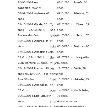
28/08/2014.
no
08/01/2014.
Josefa
, 80
conocido
. 45 años.
años.
04/09/2014.
Antonia
. 62
09/01/2014.
María Á
, 74
años.
años.
Ya
03/10/2014.
Gisele,
50
02/02/2014.
Chen
, 29
has
años. 25/10/2014.
años.
leído
Susana
. 46 años.
04/03/2014.
Neus
, 75
el
10/11/2014.
Andrea
. 45
años.
lista
años.
05/04/2014.
Dolores
, 83
do
17/11/2014.
Ahagiratou
.
años.
de
32 años. 22/11/2014.
09/07/2014.
Margarita
,
muje
Zuny Romero
. 32 años.
87 años.
res
02/12/2014.
Hannan
. 19
18/07/2014.
Emilia
, 78
ases
años. 08/12/2014.
Rosa
años
inad
Ana
. 38 años.
13/09/2014.
Natasha
, 43
as?,
08/12/2014.
Ana Aibar
.
años
pue
37 años.
14/09/2014.
María Soto
,
s
10/12/2014.
Mari Luz
. 54
78 años.
ahor
años.
Asesinatos por
a te
17/12/2014.
ALiliana M
.
violencia económica.