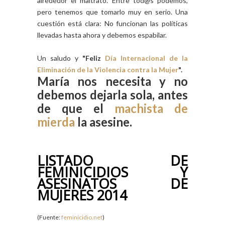
alrededor el maltrato. Entre tod@s podemos,
pero tenemos que tomarlo muy en serio. Una
cuestión está clara: No funcionan las políticas
llevadas hasta ahora y debemos espabilar.
Un saludo y
"Feliz
Día Internacional de la
Eliminación de la Violencia contra la Mujer
".
María nos necesita y no
debemos dejarla sola, antes
de que el
machista de
mierda
la asesine.
LISTADO DE
FEMINICIDIOS Y
ASESINATOS DE
MUJERES 2014
(Fuente:
feminicidio.net
)