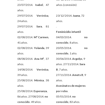
23/07/2014.
Isabel
, 47
años.
(conexión)
años.
29/07/2014.
Verónica
,
23
/12/2014.
Juana
, 72
24 años.
años.
29/07/2014.
Sara
, 81
.
años.
Feminicidio infantil
02/08/2014.
Mª Carmen
,
04/03/2014.
no
41 años.
conocido
, 8 años.
02/08/2014.
Yolanda
, 39
20/05/2014.
no
años.
conocido
, 1 año.
08/08/2014.
Ana Mª
, 37
30/06/2014.
Argelys
, 9
años.
años. 27/11/2014.
Sara
14/08/2014.
Verónica
,
B
, 7 años.
39 años.
27/11/2014.
Amets B
, 9
25/08/2014.
Mónica
, 38
años.
años.
Asesinatos de mujeres
25/08/2014.
Esperanza
,
por robo
.
86 años. 27/08/2014.
no
05/01/2014.
no
conocido
. 49 años.
conocido
, 83 años.