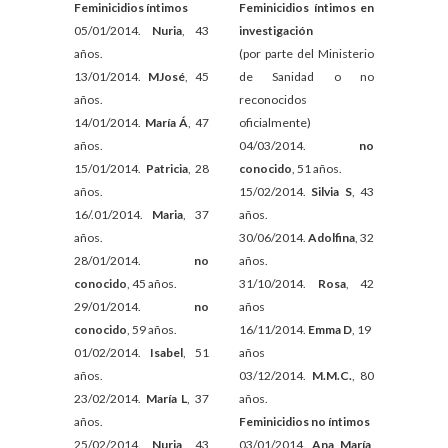
Feminicidios íntimos
Feminicidios íntimos en
05/01/2014.
Nuria
, 43
investigación
años.
(por parte del Ministerio
13/01/2014.
MJosé
, 45
de Sanidad o no
años.
reconocidos
14/01/2014.
María Á
, 47
oficialmente)
años.
04/03/2014.
no
15/01/2014.
Patricia
, 28
conocido
, 51 años.
años.
15/02/2014.
Silvia S
, 43
16/.01/2014.
Maria
, 37
años.
años.
30/06/2014.
Adolfina
, 32
28/01/2014.
no
años.
conocido
, 45 años.
31/10/2014.
Rosa
, 42
29/01/2014.
no
años
conocido
, 59 años.
16/11/2014.
Emma D
, 19
01/02/2014.
Isabel
, 51
años
años.
03/12/2014.
M.M.C.
, 80
23/02/2014.
María L
, 37
años.
años.
Feminicidios no íntimos
25/02/2014.
Nuria
, 43
03/01/2014.
Ana María
,