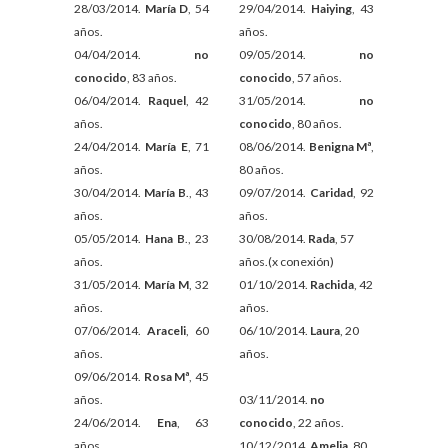
28/03/2014.
María D
, 54
29/04/2014.
Haiying
, 43
años.
años.
04/04/2014.
no
09/05/2014.
no
conocido
, 83 años.
conocido
, 57 años.
06/04/2014.
Raquel
, 42
31/05/2014.
no
años.
conocido
, 80 años.
24/04/2014.
María E
, 71
08/06/2014.
Benigna Mª
,
años.
80 años.
30/04/2014.
María B
., 43
09/07/2014.
Caridad
, 92
años.
años.
05/05/2014.
Hana B
., 23
30/08/2014.
Rada
, 57
años.
años.
(x conexión)
31/05/2014.
María M
, 32
01
/10/2014.
Rachida
, 42
años.
años.
07/06/2014.
Araceli
, 60
06/10/2014.
Laura
, 20
años.
años.
09/06/2014.
Rosa Mª
, 45
años.
03/11/2014.
n
o
24/06/2014.
Ena
, 63
conocido
, 22 años.
años.
10/12/2014.
Amelia
, 80