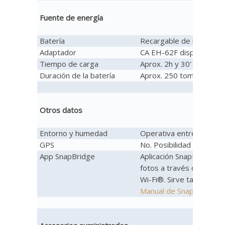
Fuente de energía
Batería
Recargable de iones de l
Adaptador
CA EH-62F disponible p
Tiempo de carga
Aprox. 2h y 30' desde c
Duración de la batería
Aprox. 250 tomas o 55 m
Otros datos
Entorno y humedad
Operativa entre 0º a 40
GPS
No. Posibilidad de ubicac
App SnapBridge
Aplicación SnapBridge de
fotos a través de un dis
Wi-Fi®. Sirve también d
Manual de SnapBridge pd