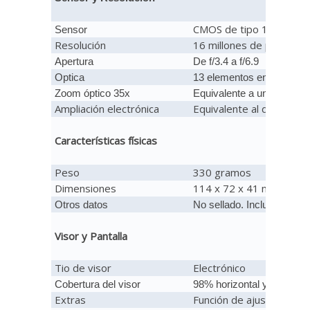
CMOS de tipo 1/2,3 pul
Sensor
Resolución
16 millones de píxeles e
Apertura
De f/3.4 a f/6.9
Optica
13 elementos en 11 grupo
Zoom óptico 35x
Equivalente a un objetiv
Ampliación electrónica
Equivalente al de un o
Características físicas
Peso
330 gramos
Dimensiones
114 x 72 x 41 mm
Otros datos
No sellado. Incluye conect
Visor y Pantalla
Tio de visor
Electrónico
Cobertura del visor
98% horizontal y vertical
Extras
Función de ajuste dióptr