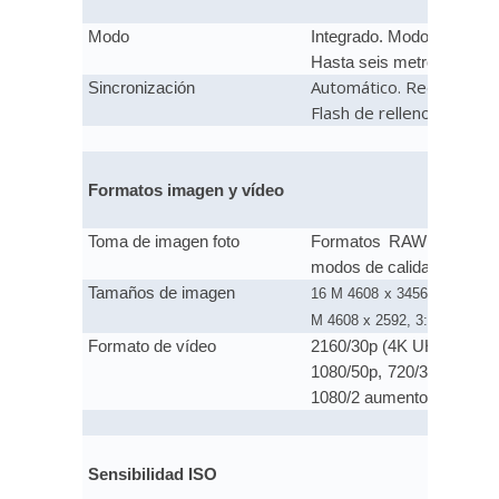
Modo
Integrado. Modo TTL con p
Hasta seis metros de alca
Automático. Reducción d
Sincronización
Flash de relleno. Flash e
Formatos imagen y vídeo
Toma de imagen foto
Formatos RAW y JPEG. P
modos de calidad de imag
Tamaños de imagen
16 M 4608 x 3456, 8 M 3264 
M 4608 x 2592, 3:2 14 M 460
Formato de vídeo
2160/30p (4K UHD), 2160
1080/50p, 720/30p, 720/
1080/2 aumentos, HS 108
Sensibilidad ISO