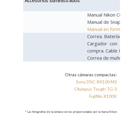
Accesorios suministrados
Manual Nikon COOLPIX A1
Manual de SnapBridge pa
Manual en formato pdf e
Correa. Batería recargab
Cargador con adaptador
compra. Cable USB UC-
Correa de muñeca
Otras cámaras compactas:
Sony DSC-RX100 M3
Olympus Tough TG-3
Fujifilm X100V
* Las fotografías de la cámara son las proporcionadas por la marca Nikon