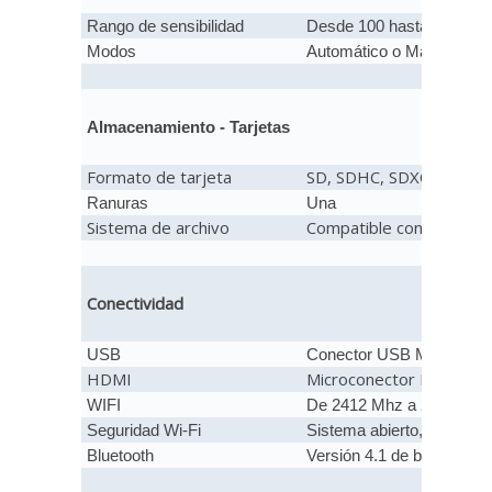
Rango de sensibilidad
Desde 100 hasta 6.400 I
cuan
Modos
Automático o Manual
Almacenamiento - Tarjetas
Formato de tarjeta
SD, SDHC, SDXC, Memor
Ranuras
Una
Sistema de archivo
Compatible con DCF y Ex
Conectividad
USB
Conector USB Micro de al
HDMI
Microconector HDMI tip
WIFI
De 2412 Mhz a 2462 Mhz.
Seguridad Wi-Fi
Sistema abierto, WPA2-
Bluetooth
Versión 4.1 de bajo consu