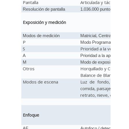
Pantalla
Articulada y táctil de 3"
Resolución de pantalla
1.036.000 puntos. Antirrefl
Exposición y medición
Modos de medición
Matricial, Central y Puntua
P
Modo Programa
S
Prioridad a la velocidad
A
Prioridad a la apertura de
M
Modo de exposición manu
Otros
Horquillado y Compensac
Balance de Blancos WB c
Modos de escena
Luz de fondo, playa, pa
comida, paisaje, nocturno
retrato, nieve, deporte, 
Enfoque
AF
Autofoco / detección de r