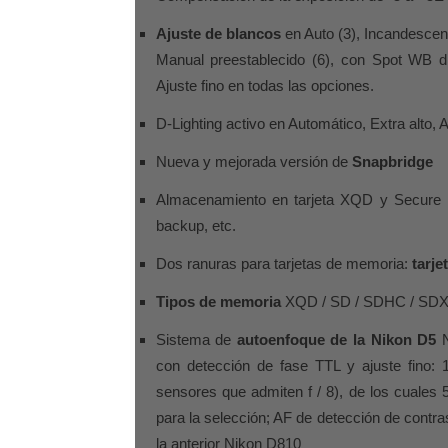
Ajuste de blancos
en Auto (3), Incandescent
Manual preestablecido (6), con Spot WB di
Ajuste fino en todas las opciones.
D-Lighting activo en Automático, Extra alto, 
Nueva y mejorada versión de
Snapbridge
Almacenamiento en tarjeta XQD y Secure Di
backup, etc.
Dos ranuras para tarjetas de memoria:
tarje
Tipos de memoria
XQD / SD / SDHC / SD
Sistema de
autoenfoque de la Nikon D5
N
con detección de fase TTL y ajuste fino:
sensores que admiten f / 8), de los cuales 
para la selección; AF de detección de contr
la anterior Nikon D810