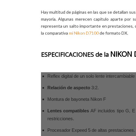
Hay multitud de páginas en las que se detallan sus 
mayoría. Algunas merecen capítulo aparte por s
representa un salto importante en prestaciones, 
la comparativa
mi Nikon D7100
de formato DX.
NIKON 
ESPECIFICACIONES de la
Reflex digital de un solo lente intercambiabl
Relación de aspecto
3:2.
Montura de bayoneta Nikon F
Lentes compatibles
AF incluidos tipo G, E
restricciones.
Procesador Expeed 5 de altas prestaciones.