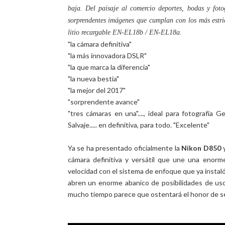
baja. Del paisaje al comercio deportes, bodas y fot
sorprendentes imágenes que cumplan con los más estric
litio recargable EN-EL18b / EN-EL18a.
"la cámara definitiva"
"la más innovadora DSLR"
"la que marca la diferencia"
"la nueva bestia"
"la mejor del 2017"
"sorprendente avance"
"tres cámaras en una"...., ideal para fotografía G
Salvaje..... en definitiva, para todo. "Excelente"
Ya se ha presentado oficialmente la
Nikon D850
y
cámara definitiva y versátil que une una enor
velocidad con el sistema de enfoque que ya instaló 
abren un enorme abanico de posibilidades de uso
mucho tiempo parece que ostentará el honor de se