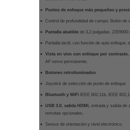
Puntos de enfoque más pequeños y prec
Control de profundidad de campo
.
Botón de v
Pantalla abatible
de 3,2 pulgadas. 2359000 
Pantalla táctil
, con función de auto enfoque,
Vista en vivo con enfoque por contraste
,
AF servo permanente.
Botones retroiluminados
Joystick de selección de punto de enfoque
Bluetooth y WiFi
IEEE 802.11b, IEEE 802,11
USB 3.0, salida HDMI,
entrada y salida de 
remotas opcionales.
Sensor de orientación y nivel electrónico.