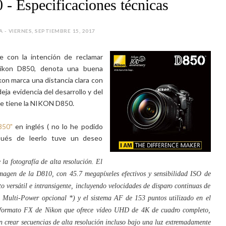
- Especificaciones técnicas
A - VIERNES, SEPTIEMBRE 15, 2017
 con la intención de reclamar
 Nikon D850, denota una buena
kon marca una distancia clara con
deja evidencia del desarrollo y del
ue tiene la NIKON D850.
850"
en inglés ( no lo he podido
pués de leerlo tuve un deseo
 la fotografía de alta resolución. El
magen de la D810, con 45.7 megapíxeles efectivos y sensibilidad ISO de
o versátil e intransigente, incluyendo velocidades de disparo continuas de
 Multi-Power opcional *) y el sistema AF de 153 puntos utilizado en el
formato FX de Nikon que ofrece vídeo UHD de 4K de cuadro completo,
en crear secuencias de alta resolución incluso bajo una luz extremadamente