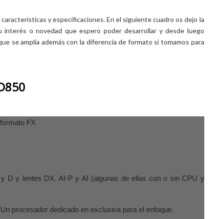
características y especificaciones. En el siguiente cuadro os dejo la
u interés o novedad que espero poder desarrollar y desde luego
que se amplía además con la diferencia de formato si tomamos para
D850
e formato FX
 y D y lentes DX. AI-P y AI (algunas de ellas con o sin CPU y
 Un procesador dedicado en exclusiva para el enfoque.