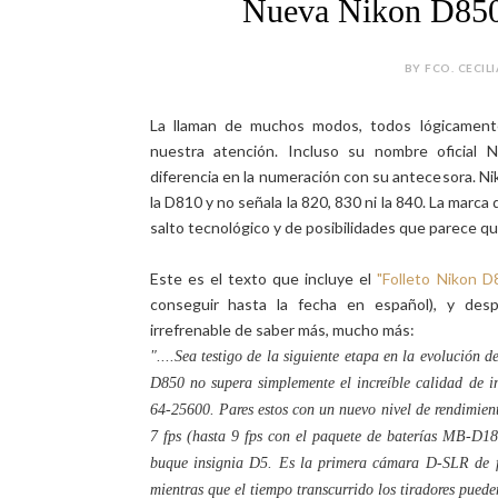
Nueva Nikon D850 
BY FCO. CECILI
La llaman de muchos modos, todos lógicamente
nuestra atención. Incluso su nombre oficial
diferencia en la numeración con su antecesora. Ni
la D810 y no señala la 820, 830 ni la 840. La marca 
salto tecnológico y de posibilidades que parece q
Este es el texto que incluye el
"Folleto Nikon D
conseguir hasta la fecha en español), y des
irrefrenable de saber más, mucho más:
"....Sea testigo de la siguiente etapa en la evolución de
D850 no supera simplemente el increíble calidad de i
64-25600. Pares estos con un nuevo nivel de rendimient
7 fps (hasta 9 fps con el paquete de baterías MB-D18
buque insignia D5. Es la primera cámara D-SLR de 
mientras que el tiempo transcurrido los tiradores pued