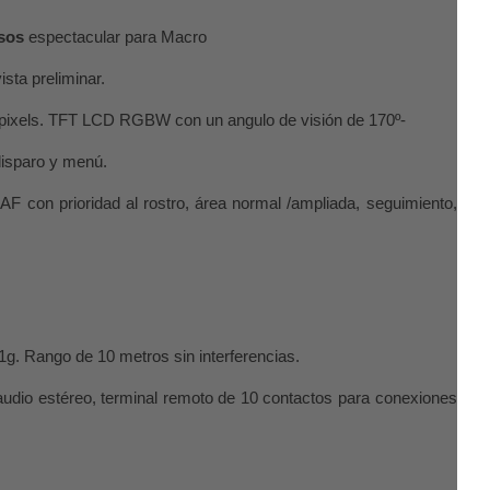
isos
espectacular para Macro
ista preliminar.
pixels. TFT LCD RGBW con un angulo de visión de 170º-
 disparo y menú.
 AF con prioridad al rostro, área normal /ampliada, seguimiento,
g. Rango de 10 metros sin interferencias.
audio estéreo, terminal remoto de 10 contactos para conexiones