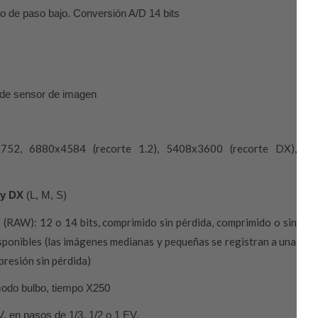
ro de paso bajo. Conversión A/D 14 bits
 de sensor de imagen
752, 6880x4584 (recorte 1.2), 5408x3600 (recorte DX),
1 y DX
(L, M, S)
(RAW): 12 o 14 bits, comprimido sin pérdida, comprimido o sin
sponibles (las imágenes medianas y pequeñas se registran a una
presión sin pérdida)
odo bulbo, tiempo X250
, en pasos de 1/3, 1/2 o 1 EV,