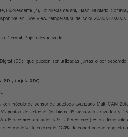
e, Fluorescente (7), luz directa del sol, Flash, Nublado, Sombra,
sponible en Live View, temperatura de color 2.500K-10.000K.
Alto, Normal, Bajo o desactivado.
gital (SD), que pueden ser utilizadas juntas o por separado.
ta SD
y
tarjeta XDQ
XC
ikon módulo de sensor de autofoco avanzado Multi-CAM 20K
 153 puntos de enfoque (incluidos 99 sensores cruzados y 15
55 (35 sensores cruzados y 9 f / 8 sensores) están disponibles
aste en modo Vista en directo. 130% de cobertura con respecto a