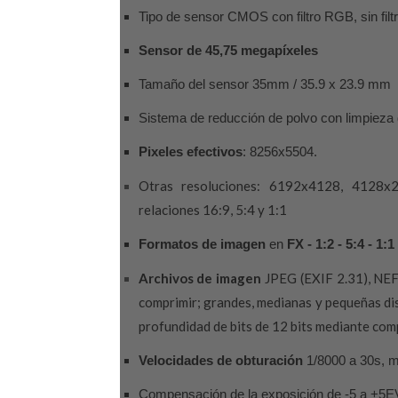
Tipo de sensor CMOS con filtro RGB, sin filt
Sensor de 45,75 megapíxeles
Tamaño del sensor 35mm / 35.9 x 23.9 mm
Sistema de reducción de polvo con limpieza
Pixeles efectivos
: 8256x5504.
Otras resoluciones: 6192x4128, 4128x2
relaciones 16:9, 5:4 y 1:1
Formatos de imagen
en
FX - 1:2 - 5:4 - 1:
Archivos de imagen
JPEG (EXIF 2.31), NEF 
comprimir; grandes, medianas y pequeñas di
profundidad de bits de 12 bits mediante com
Velocidades de obturación
1/8000 a 30s, m
Compensación de la exposición de -5 a +5EV