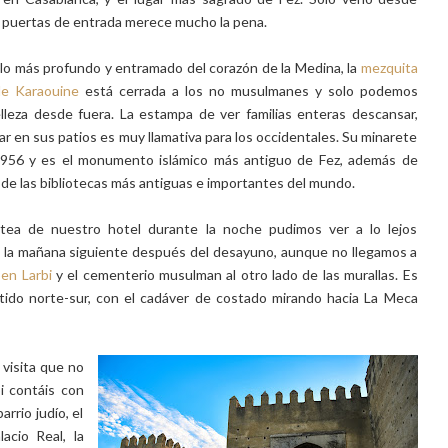
 puertas de entrada merece mucho la pena.
lo más profundo y entramado del corazón de la Medina, la
mezquita
 de
Karaouine
está cerrada a los no musulmanes y solo podemos
lleza desde fuera. La estampa de ver familias enteras descansar,
ar en sus patios es muy llamativa para los occidentales. Su minarete
 956 y es el monumento islámico más antiguo de Fez, además de
de las bibliotecas más antiguas e importantes del mundo.
tea de nuestro hotel durante la noche pudimos ver a lo lejos
 la mañana siguiente después del desayuno, aunque no llegamos a
en Larbi
y el cementerio musulman al otro lado de las murallas. Es
tido norte-sur, con el cadáver de costado mirando hacia La Meca
 visita que no
i contáis con
arrio judío, el
acio Real, la