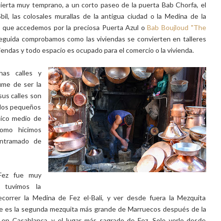
ierta muy temprano, a un corto paseo de la puerta Bab Chorfa, el
il, las colosales murallas de la antigua ciudad o la Medina de la
la que accedemos por la preciosa Puerta Azul o
Bab Boujloud "The
seguida comprobamos como las viviendas se convierten en talleres
iendas y todo espacio es ocupado para el comercio o la vivienda.
has calles y
ume de ser la
us calles son
 los pequeños
nico medio de
omo hicimos
entramado de
 Fez fue muy
o tuvimos la
ecorrer la Medina de Fez el-Bali, y ver desde fuera la Mezquita
e es la segunda mezquita más grande de Marruecos después de la
 en Casablanca, y el lugar más sagrado de Fez. Solo verlo desde