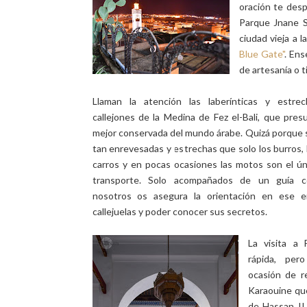
oración te desp
Parque Jnane Sb
ciudad vieja a 
Blue Gate"
. En
de artesanía o t
Llaman la atención las laberínticas y estrec
callejones de la Medina de Fez el-Bali, que pres
mejor conservada del mundo árabe. Quizá porque s
tan enrevesadas y estrechas que solo los burros,
carros y en pocas ocasiones las motos son el ú
transporte. Solo acompañados de un guía c
nosotros os asegura la orientación en ese 
callejuelas y poder conocer sus secretos.
La visita a
rápida, per
ocasión de r
Karaouine qu
de Hassan II