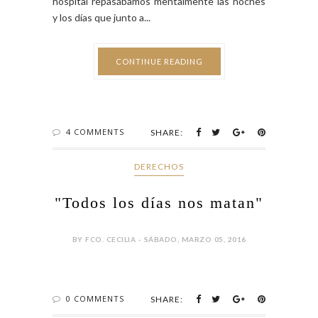
hospital repasábamos mentalmente las noches
y los días que junto a...
CONTINUE READING
4 COMMENTS
SHARE:
DERECHOS
"Todos los días nos matan"
BY FCO. CECILIA - SÁBADO, MARZO 05, 2016
0 COMMENTS
SHARE: