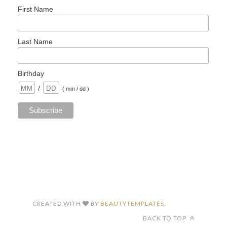
SUSCRIBIRTE
*
indicates required
*
Email Address
First Name
Last Name
Birthday
/
( mm / dd )