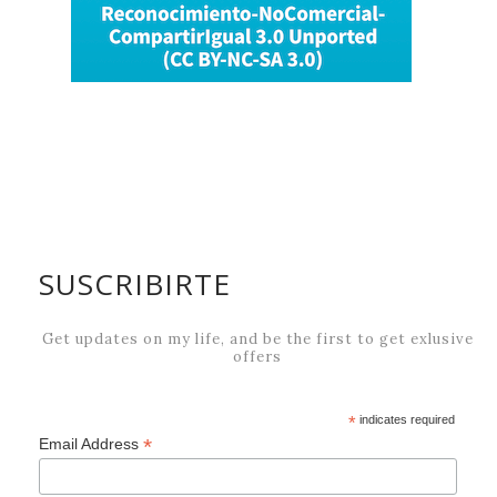
Los iconos utilizados en artículos de fotografía son
created by Icongeek26 - Flaticon
©Abuelohara. Con la tecnología de
Blogger
.
ABOUT US