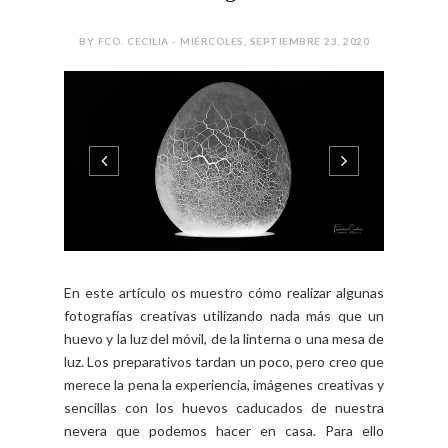
0 COMMENTS
SHARE:
FOTOGRAFÍA CREATIVA
Fotografía Creativa IX -
Huevo agrietado
BY FCO. CECILIA - MIÉRCOLES, SEPTIEMBRE 23, 2020