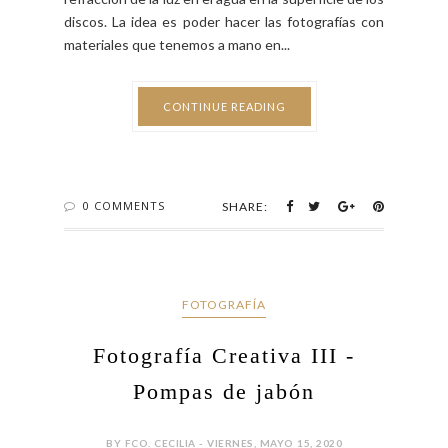
La idea es pasar un rato entretenido con la
"Fotografía Creativa", ya sea solos o con la familia.
Los pequeños te pueden ayudar con el spray de
agua o las linternas y quedarán alucinados con la
refracción de la luz en el agua en la superficie de los
discos. La idea es poder hacer las fotografías con
materiales que tenemos a mano en...
CONTINUE READING
0 COMMENTS
SHARE: