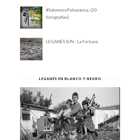
Nikon AF-S DX 18-140mm 3.5-5.6G
ED VR
Alfonsina y el mar (Letra y música)
#SalvemosPolvoranca. (20
fotografías)
LEGANÉS B/N - La Fortuna