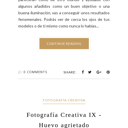
La fotografía en primer plano del globo ocular está
entre las imágenes más impresionantes que
puedes hacer. Las formas y colores del iris te
parecerán como de otro mundo y ayudado con
algunos añadidos como un buen objetivo o una
buena iluminación, vas a conseguir unos resultados
fenomenales. Podrás ver de cerca los ojos de tus
modelos o de ti mismo como nunca lo habías...
CONTINUE READING