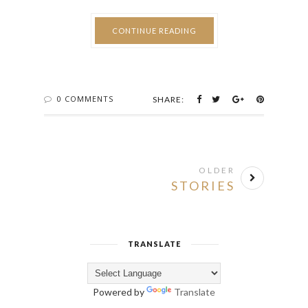
Seguro que cuando erais pequeños jugabais a
hacer pompas de jabón en el baño. Ahora con estos
trucos puedes hacerles fotos para disfrutar con
ellas por más tiempo. Vas a alucinar...... Seguimos
confinados como consecuencia del consecuencia
del COVID19. Parece que esto no se va a acabar
nunca, así que seguimos buscando modos de
entretenimiento y probando nuevas formulas de
Fotografía Creativa. En...
CONTINUE READING
0 COMMENTS
SHARE: