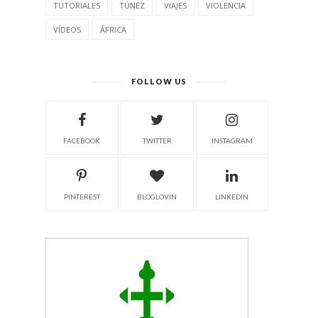
Macro
LIBROS DE FOTOGRAFÍA
MARRUECOS
MUJER
NEPAL
NIKON
NIKON D850
PALESTINA
POEMA Y FOTOGRAFÍA
POEMAS
RELATOS
RETOS
RETRATO
SALUD
SENDERISMO
SEXO
STREET ART
SUDAMÉRICA
TAMRON
TURQUÍA
TUTORIALES
TÚNEZ
VIAJES
VIOLENCIA
VÍDEOS
ÁFRICA
FOLLOW US
FACEBOOK
TWITTER
INSTAGRAM