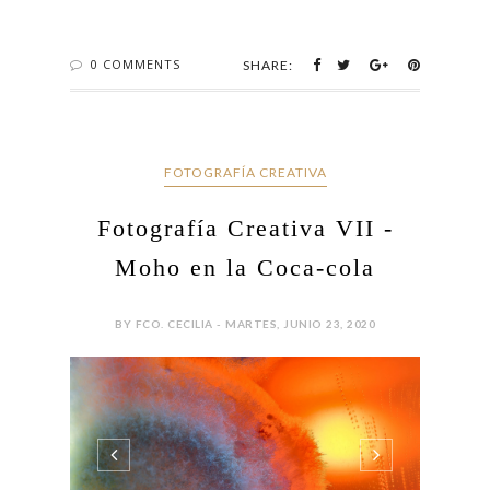
la voy a dedicar al "Impacto de una gota" al golpear
una superficie sólida o líquida. El resultado depende
de un buen número de cuestiones y probabilidades,
de que líquido se trate, de la superficie o de la
temperatura del aire, pero todos estos parámetros
se los vamos a dejar a los científicos y nos...
CONTINUE READING
0 COMMENTS
SHARE:
FOTOGRAFÍA CREATIVA
Fotografía Creativa VII -