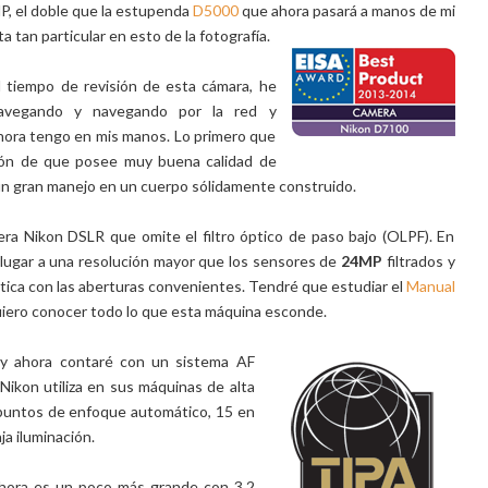
, el doble que la estupenda
D5000
que ahora pasará a manos de mi
a tan particular en esto de la fotografía.
l tiempo de revisión de esta cámara, he
navegando y navegando por la red y
ora tengo en mis manos. Lo primero que
ión de que posee muy buena calidad de
 un gran manejo en un cuerpo sólidamente construido.
era Nikon DSLR que omite el filtro óptico de paso bajo (OLPF). En
 lugar a una resolución mayor que los sensores de
24MP
filtrados y
tica con las aberturas convenientes. Tendré que estudiar el
Manual
quiero conocer todo lo que esta máquina esconde.
 y ahora contaré con un sistema AF
Nikon utiliza en sus máquinas de alta
puntos de enfoque automático, 15 en
ja iluminación.
hora es un poco más grande con 3.2