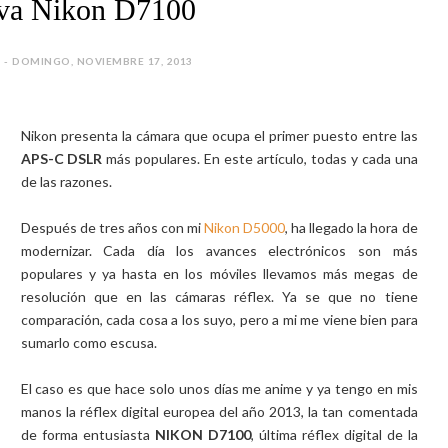
va Nikon D7100
A - DOMINGO, NOVIEMBRE 17, 2013
Nikon presenta la cámara que ocupa el primer puesto entre las
APS-C DSLR
más populares. En este artículo, todas y cada una
de las razones.
Después de tres años con mi
Nikon D5000
, ha llegado la hora de
modernizar. Cada día los avances electrónicos son más
populares y ya hasta en los móviles llevamos más megas de
resolución que en las cámaras réflex. Ya se que no tiene
comparación, cada cosa a los suyo, pero a mi me viene bien para
sumarlo como escusa.
El caso es que hace solo unos días me anime y ya tengo en mis
manos la réflex digital europea del año 2013, la tan comentada
de forma entusiasta
NIKON D7100
, última réflex digital de la