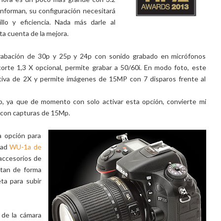
nforman, su configuración necesitará
lo y eficiencia. Nada más darle al
cta cuenta de la mejora.
rabación de 30p y 25p y 24p con sonido grabado en micrófonos
orte 1,3 X opcional, permite grabar a 50/60i. En modo foto, este
ctiva de 2X y permite imágenes de 15MP con 7 disparos frente al
, ya que de momento con solo activar esta opción, convierte mi
con capturas de 15Mp.
 opción para
dad
WU-1a de
 accesorios de
itan de forma
eta para subir
 de la cámara