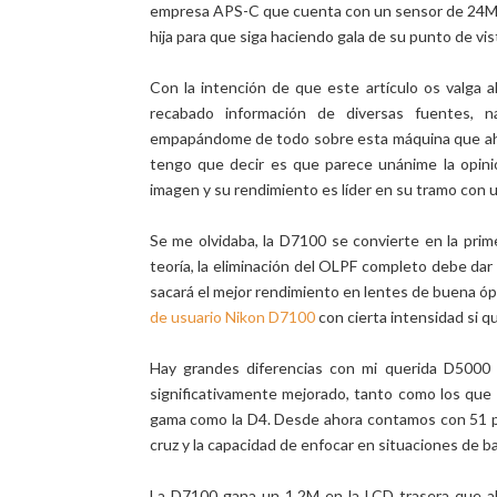
empresa APS-C que cuenta con un sensor de 24MP
hija para que siga haciendo gala de su punto de vist
Con la intención de que este artículo os valga a
recabado información de diversas fuentes, 
empapándome de todo sobre esta máquina que ah
tengo que decir es que parece unánime la opin
imagen y su rendimiento es líder en su tramo con
Se me olvidaba, la D7100 se convierte en la prim
teoría, la eliminación del OLPF completo debe dar
sacará el mejor rendimiento en lentes de buena óp
de usuario Nikon D7100
con cierta intensidad si 
Hay grandes diferencias con mi querida D5000
significativamente mejorado, tanto como los que 
gama como la D4. Desde ahora contamos con 51 
cruz y la capacidad de enfocar en situaciones de ba
La D7100 gana un 1,2M en la LCD trasera que a