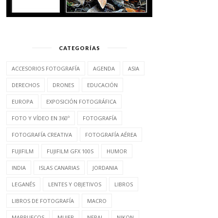
CATEGORÍAS
ACCESORIOS FOTOGRAFÍA
AGENDA
ASIA
DERECHOS
DRONES
EDUCACIÓN
EUROPA
EXPOSICIÓN FOTOGRÁFICA
FOTO Y VÍDEO EN 360º
FOTOGRAFÍA
FOTOGRAFÍA CREATIVA
FOTOGRAFÍA AÉREA
FUJIFILM
FUJIFILM GFX 100S
HUMOR
INDIA
ISLAS CANARIAS
JORDANIA
LEGANÉS
LENTES Y OBJETIVOS
LIBROS
LIBROS DE FOTOGRAFÍA
MACRO
MARRUECOS
MUJER
NEPAL
NIKON