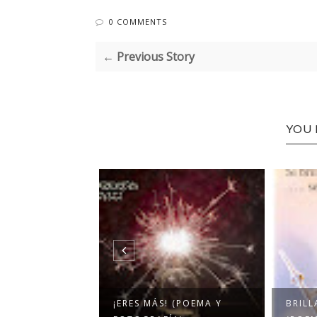
0 COMMENTS
← Previous Story
YOU 
LUZ (POEMA Y
¡ERES MÁS! (POEMA Y
BRILL