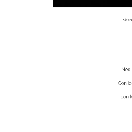
Sierr
Nos 
Con lo
con l