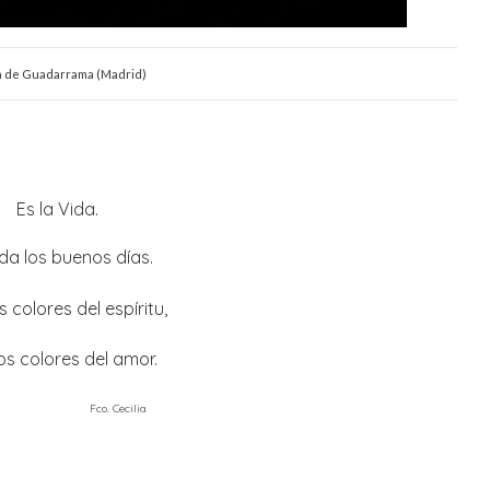
a de Guadarrama (Madrid)
Es la Vida.
da los buenos días.
s colores del espíritu,
os colores del amor.
Fco. Cecilia