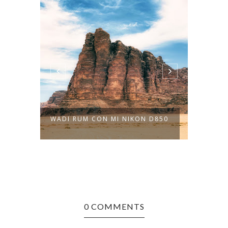
WADI RUM CON MI NIKON D850
7 DÍAS
0 COMMENTS