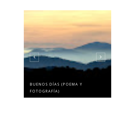
BUENOS DÍAS (POEMA Y
¡ERES 
FOTOGRAFÍA)
FOTOGR