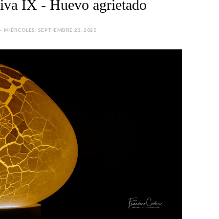
tiva IX - Huevo agrietado
 - MIÉRCOLES, SEPTIEMBRE 23, 2020