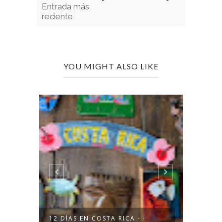
Entrada más
reciente
YOU MIGHT ALSO LIKE
URVA
SOL N
12 DÍAS EN COSTA RICA - I