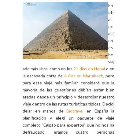
En
otr
as
oc
asi
on
es
he
viaj
ado más libre, como en los
21 días en Nepal
o en
la escapada corta de
4 días en Marrakech
, pero
para este viaje más familiar, consideré que la
mayoría de las cuestiones debían estar bien
atadas desde un principio y desarrollar nuestro
viaje dentro de las rutas turísticas típicas. Decidí
dejar en manos de
Bidtravel
en España la
planificación y elegí un paquete de viaje
completo "Egipto para expertos" que no nos ha
defraudado, eramos cuatro personas