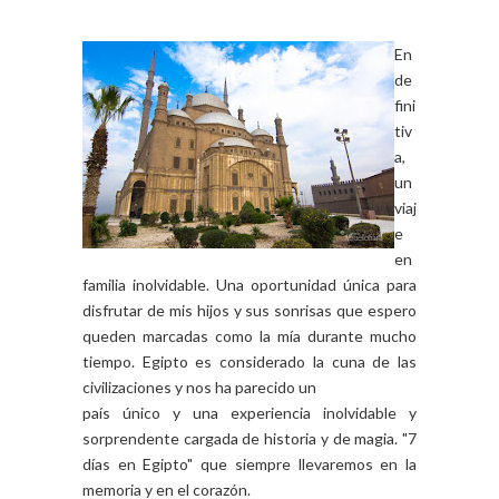
En
de
fini
tiv
a,
un
viaj
e
en
familia inolvidable. Una oportunidad única para
disfrutar de mis hijos y sus sonrisas que espero
queden marcadas como la mía durante mucho
tiempo. Egipto es considerado la cuna de las
civilizaciones y nos ha parecido un
país único y una experiencia inolvidable y
sorprendente cargada de historia y de magia. "7
días en Egipto" que siempre llevaremos en la
memoria y en el corazón.