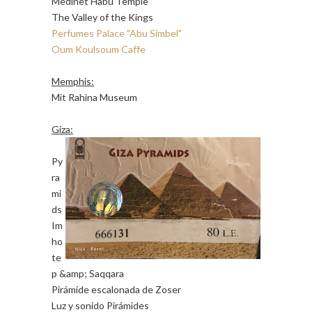
Medinet Habu Temple
The Valley of the Kings
Perfumes Palace "Abu Simbel"
Oum Koulsoum Caffe
Memphis:
Mit Rahina Museum
Giza:
Py
ra
mi
ds
Im
ho
te
p &amp; Saqqara
Pirámide escalonada de Zoser
Luz y sonido Pirámides