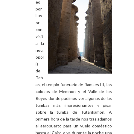
eo
por
Lux
or
con
visit
a la
necr
ópol
is
de
Teb
as, el templo funerario de Ramses III, los
colosos de Memnon y el Valle de los
Reyes donde pudimos ver algunas de las
tumbas más impresionantes y pisar
sobre la tumba de Tutankamón. A
primera hora de la tarde nos trasladamos
al aeropuerto para un vuelo doméstico
hasta el Cairo y ya durante la noche una