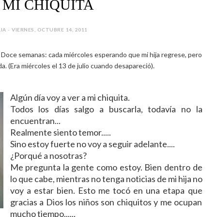
 MI CHIQUITA
LIA - VIERNES, OCTUBRE 14, 2011
ta". Doce semanas: cada miércoles esperando que mi hija regrese, pero
da. (Era miércoles el 13 de julio cuando desapareció).
Algún día voy a ver a mi chiquita.
Todos los días salgo a buscarla, todavía no la
encuentran...
Realmente siento temor.....
Sino estoy fuerte no voy a seguir adelante....
¿Porqué a nosotras?
Me pregunta la gente como estoy. Bien dentro de
lo que cabe, mientras no tenga noticias de mi hija no
voy a estar bien. Esto me tocó en una etapa que
gracias a Dios los niños son chiquitos y me ocupan
mucho tiempo......