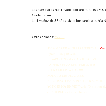
Los asesinatos han llegado, por ahora, a los 9600 
Ciudad Juárez.
Luci Muñoz, de 37 años, sigue buscando a su hija N
Otros enlaces:
México
500% MÁS DE MUJERES MUERTAS
-
Nuev
Apoyo "PAN y ROSAS"
DESAPARECE OTRA ADOLESCENTE
LA VERGÜENZA DEL FEMINICIDIO
NI UNA MUERTA MÁS !!!!
NOTICIAS DESDE JUAREZ
NUESTRAS HIJAS, SON NUESTRAS MUER
YO NO ESTOY EN VENTA, di NO a la trata de
el INFIERNO en Ciudad Juarez.