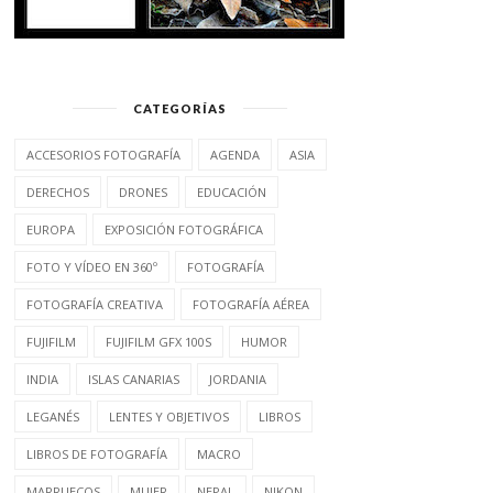
CATEGORÍAS
ACCESORIOS FOTOGRAFÍA
AGENDA
ASIA
DERECHOS
DRONES
EDUCACIÓN
EUROPA
EXPOSICIÓN FOTOGRÁFICA
FOTO Y VÍDEO EN 360º
FOTOGRAFÍA
FOTOGRAFÍA CREATIVA
FOTOGRAFÍA AÉREA
FUJIFILM
FUJIFILM GFX 100S
HUMOR
INDIA
ISLAS CANARIAS
JORDANIA
LEGANÉS
LENTES Y OBJETIVOS
LIBROS
LIBROS DE FOTOGRAFÍA
MACRO
MARRUECOS
MUJER
NEPAL
NIKON