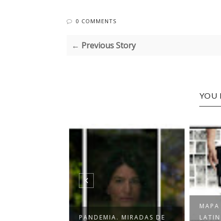
0 COMMENTS
← Previous Story
YOU 
MAPA
POEMA Y
PANDEMIA. MIRADAS DE
LATI