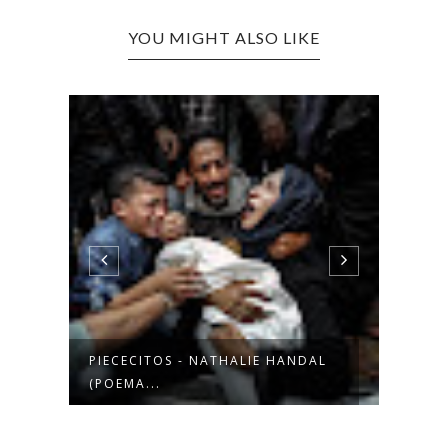
YOU MIGHT ALSO LIKE
PIECECITOS - NATHALIE HANDAL
SOL 
(POEMA...
FOTO