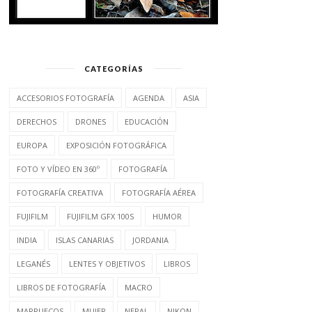
CATEGORÍAS
ACCESORIOS FOTOGRAFÍA
AGENDA
ASIA
DERECHOS
DRONES
EDUCACIÓN
EUROPA
EXPOSICIÓN FOTOGRÁFICA
FOTO Y VÍDEO EN 360º
FOTOGRAFÍA
FOTOGRAFÍA CREATIVA
FOTOGRAFÍA AÉREA
FUJIFILM
FUJIFILM GFX 100S
HUMOR
INDIA
ISLAS CANARIAS
JORDANIA
LEGANÉS
LENTES Y OBJETIVOS
LIBROS
LIBROS DE FOTOGRAFÍA
MACRO
MARRUECOS
MUJER
NEPAL
NIKON