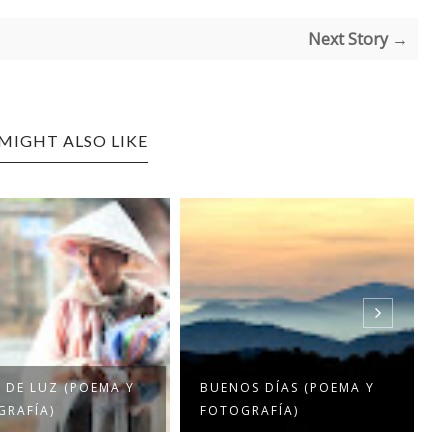
Next Story →
MIGHT ALSO LIKE
 DE LUZ (POEMA Y
BUENOS DÍAS (POEMA Y
GRAFÍA)
FOTOGRAFÍA)