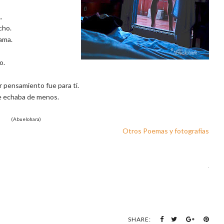
,
cho.
cama.
o.
r pensamiento fue para ti.
 echaba de menos.
(Abuelohara)
Otros Poemas y fotografías
.
SHARE: