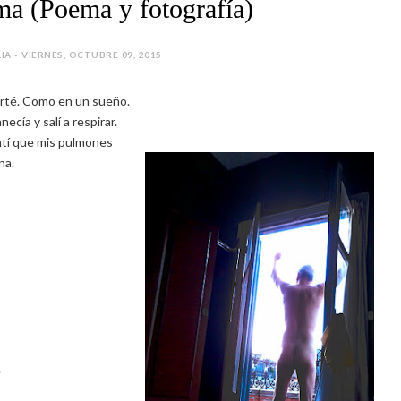
ma (Poema y fotografía)
LIA - VIERNES, OCTUBRE 09, 2015
rté. Como en un sueño.
ecía y salí a respirar.
tí que mis pulmones
na.
.