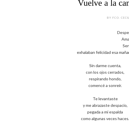
Vuelve a la ca
BY FCO. CECI
Despe
Aman
Sen
exhalaban felicidad esa maña
Sin darme cuenta,
con los ojos cerrados,
respirando hondo,
comencé a sonreír.
Te levantaste
y me abrazaste despacio,
pegada a mi espalda
como algunas veces haces