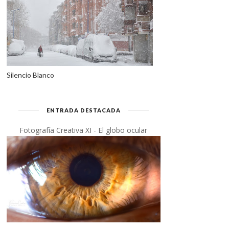
Silencio Blanco
ENTRADA DESTACADA
Fotografía Creativa XI - El globo ocular
¡ERES MÁS! (POEMA Y
BRILLAR Y AMAR -
FOTOGRAFÍA)
(POEMA Y FOTOGRAFÍ...