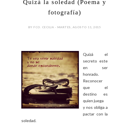
Quizá la soledad (Poema y
fotografía)
BY FCO. CECILIA - MARTES, AGOSTO 11, 2015
Quizá el
secreto este
en ser
honrado.
Reconocer
que el
destino es
quien juega
y nos obliga a
pactar con la
soledad.