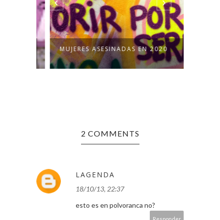
021
MUJERES ASESINADAS EN 2020
MUJER
2 COMMENTS
LAGENDA
18/10/13, 22:37
esto es en polvoranca no?
Responder