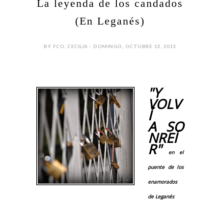
La leyenda de los candados
(En Leganés)
BY FCO. CECILIA - DOMINGO, OCTUBRE 13, 2013
"Y
VOLV
Í
A SO
NREÍ
R"
en el
puente de los
enamorados
de Leganés