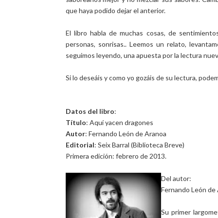
que haya podido dejar el anterior.
El libro habla de muchas cosas, de sentimientos
personas, sonrisas.. Leemos un relato, levanta
seguimos leyendo, una apuesta por la lectura nue
Si lo deseáis y como yo gozáis de su lectura, pode
Datos del libro
:
Título
: Aquí yacen dragones
Autor
: Fernando León de Aranoa
Editorial
: Seix Barral (Biblioteca Breve)
Primera edición: febrero de 2013.
Del autor:
Fernando León de A
Su primer largomet