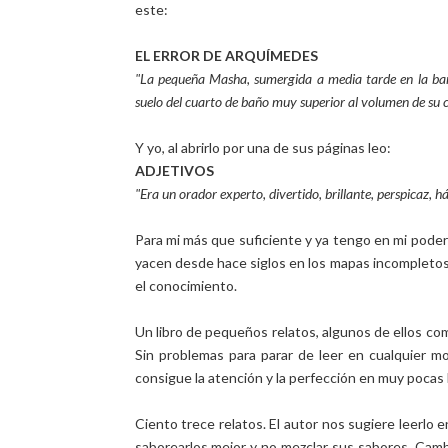
este:
EL ERROR DE ARQUÍMEDES
"La pequeña Masha, sumergida a media tarde en la bañe
suelo del cuarto de baño muy superior al volumen de su 
Y yo, al abrirlo por una de sus páginas leo:
ADJETIVOS
"Era un orador experto, divertido, brillante, perspicaz, h
Para mi más que suficiente y ya tengo en mi poder e
yacen desde hace siglos en los mapas incompletos 
el conocimiento.
Un libro de pequeños relatos, algunos de ellos co
Sin problemas para parar de leer en cualquier mo
consigue la atención y la perfección en muy pocas 
Ciento trece relatos. El autor nos sugiere leerlo
saborearlos mejor y no mezclar sus sabores. Camb