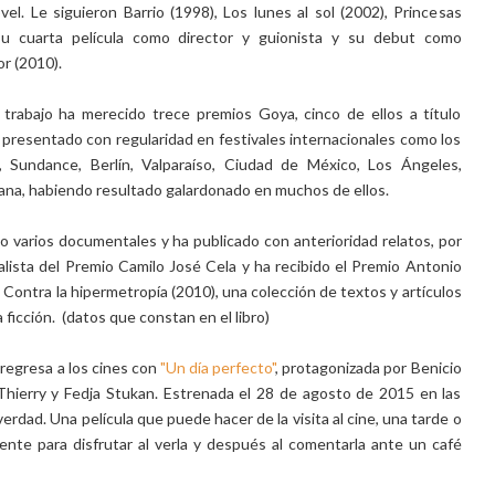
vel. Le siguieron Barrio (1998), Los lunes al sol (2002), Princesas
su cuarta película como director y guionista y su debut como
r (2010).
 trabajo ha merecido trece premios Goya, cinco de ellos a título
o presentado con regularidad en festivales internacionales como los
 Sundance, Berlín, Valparaíso, Ciudad de México, Los Ángeles,
bana, habiendo resultado galardonado en muchos de ellos.
ido varios documentales y ha publicado con anterioridad relatos, por
nalista del Premio Camilo José Cela y ha recibido el Premio Antonio
Contra la hipermetropía (2010), una colección de textos y artículos
ficción. (datos que constan en el libro)
regresa a los cines con
"Un día perfecto"
, protagonizada por Benicio
Thierry y Fedja Stukan. Estrenada el 28 de agosto de 2015 en las
rdad. Una película que puede hacer de la visita al cine, una tarde o
iente para disfrutar al verla y después al comentarla ante un café