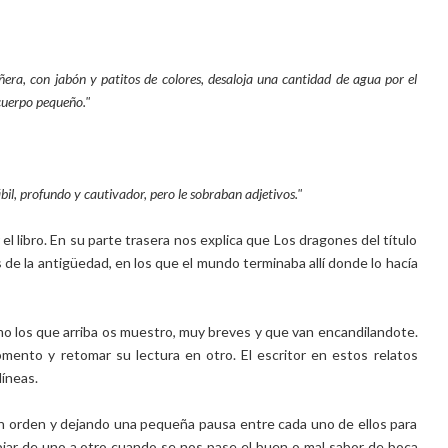
ra, con jabón y patitos de colores, desaloja una cantidad de agua por el
cuerpo pequeño."
ábil, profundo y cautivador, pero le sobraban adjetivos."
l libro. En su parte trasera nos explica que Los dragones del título
de la antigüedad, en los que el mundo terminaba allí donde lo hacía
mo los que arriba os muestro, muy breves y que van encandilandote.
mento y retomar su lectura en otro. El escritor en estos relatos
líneas.
 en orden y dejando una pequeña pausa entre cada uno de ellos para
iar de uno a otro cuando se nos pase el buen o mal sabor de boca