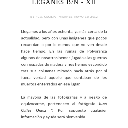
LEGANÉS B/N - XII
BY FCO. CECILIA - VIERNES, MAYO 18, 2012
Llegamos a los años ochenta, ya más cerca de la
actualidad, pero con unas imágenes que pocos
recuerdan o por lo menos que no ven desde
hace tiempo. En las ruinas de Polvoranca
algunos de nosotros hemos jugado a las guerras
con espadas de madera y nos hemos escondido
tras sus columnas mirando hacia atrás por si
fuera verdad aquello que contaban de los
muertos enterrados en ese lugar.
La mayoría de las fotografías y a riesgo de
equivocarme, pertenecen al fotógrafo
Juan
Calles Orgaz
*. Por supuesto cualquier
información y ayuda será bienvenida.