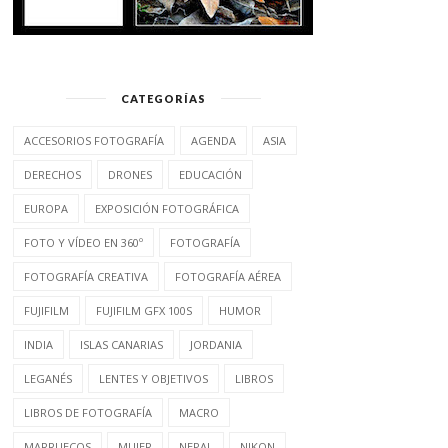
CATEGORÍAS
ACCESORIOS FOTOGRAFÍA
AGENDA
ASIA
DERECHOS
DRONES
EDUCACIÓN
EUROPA
EXPOSICIÓN FOTOGRÁFICA
FOTO Y VÍDEO EN 360º
FOTOGRAFÍA
FOTOGRAFÍA CREATIVA
FOTOGRAFÍA AÉREA
FUJIFILM
FUJIFILM GFX 100S
HUMOR
INDIA
ISLAS CANARIAS
JORDANIA
LEGANÉS
LENTES Y OBJETIVOS
LIBROS
LIBROS DE FOTOGRAFÍA
MACRO
MARRUECOS
MUJER
NEPAL
NIKON