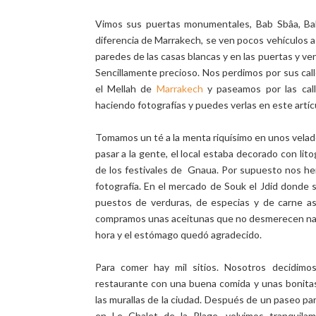
Vimos sus puertas monumentales, Bab Sbâa, Ba
diferencia de Marrakech, se ven pocos vehículos a 
paredes de las casas blancas y en las puertas y ve
Sencillamente precioso. Nos perdimos por sus calle
el Mellah de
Marrakech
y paseamos por las call
haciendo fotografías y puedes verlas en este artíc
Tomamos un té a la menta riquísimo en unos velado
pasar a la gente, el local estaba decorado con lito
de los festivales de Gnaua. Por supuesto nos he
fotografía. En el mercado de Souk el Jdid donde 
puestos de verduras, de especias y de carne a
compramos unas aceitunas que no desmerecen nada
hora y el estómago quedó agradecido.
Para comer hay mil sitios. Nosotros decidimo
restaurante con una buena comida y unas bonitas 
las murallas de la ciudad. Después de un paseo par
en Le Chalet de la Plage, volvimos tranquila