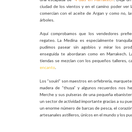
ciudad de los vientos y en el camino poder ver 
comercian con el aceite de Argan y como no, la
árboles.
Aquí comprobamos que los vendedores prefier
regateo. La Medina es especialmente tranquil
pudimos pasear sin agobios y mirar los prod
enseguida te abordaran como en Marrakech. La
tiendas se mezclan con los pequeños talleres, c
encanto
.
Los “souiri” son maestros en orfebrería, marqueter
madera de “thuya” y algunos recuerdos nos hem
Merche y sus pulseras de una pequeña ebanisterí
un sector de actividad importante gracias a su p
un enorme número de barcas de pesca, el corazón
artesanales astilleros, únicos en el mundo y los pu