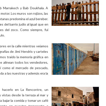
b Marrakech y Bab Doukhala. A
motor. Los muros son rojizos, las
ntanas predomina el azul bereber.
s del barrio judío al igual que en
es del zoco. Como siempre, fui
ulo.
res en la calle mientras veíamos
grafías de Jimi Hendrix y carteles
mos traído la memoria gráfica en
se alinean todos los vendedores,
sí como el mercado de pescado,
 a las nuestras y además era la
s hacerlo en La Rencontre, un
vistas desde la terraza al mar y
a bajar la comida y tomar un café
mente en nuestro transporte a