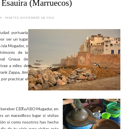
 Esauira (Marruecos)
IA - MARTES, NOVIEMBRE 08, 2016
udad portuaria
por ser un lugar
a isla Mogador, o
rimonio de la
ival Gnaua de
trae a miles de
rank Zappa, Jimi
por practicar el
, en bereber ⵎⵓⴳⴰⴷⵓⵔ Mugadur, en
sión si como nosotros has hecho
 día de tu viaje para visitar esta