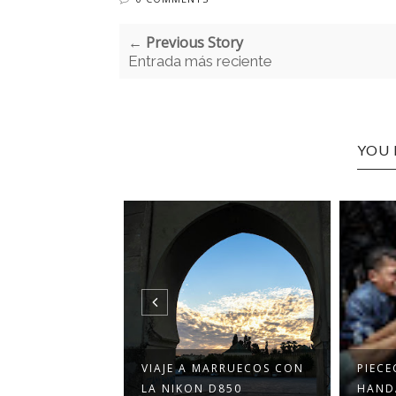
← Previous Story
Entrada más reciente
YOU 
 EN AL
VIAJE A MARRUECOS CON
PIECE
 TÚNEZ
LA NIKON D850
HANDA