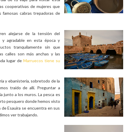
las cooperativas de mujeres que
s famosas cabras trepadoras de
en alejarse de la tensión del
a y agradable en esta época y
uctos tranquilamente sin que
s calles son más anchas y las
ada lugar de
Marruecos tiene su
ía y ebanistería, sobretodo de la
os traído de allí. Preguntar a
a junto a los muros. La pesca es
uerto pesquero donde hemos visto
 de Esauira se encuentra en sus
dimos ver trabajando.