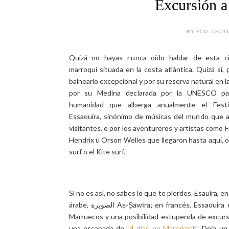
Excursión a
BY FCO. CECIL
Quizá no hayas nunca oído hablar de esta ci
marroquí situada en la costa atlántica. Quizá sí, 
balneario excepcional y por su reserva natural en l
por su Medina declarada por la UNESCO pat
humanidad que alberga anualmente el Fest
Essaouira, sinónimo de músicas del mundo que a
visitantes, o por los aventureros y artistas como F
Hendrix u Orson Welles que llegaron hasta aquí, o 
surf o el Kite surf.
Si no es así, no sabes lo que te pierdes. Esauira
árabe, الصويرة Aṣ-Ṣawīra; en francés, Essaouira es un maravilloso lugar si visitas
Marruecos y una posibilidad estupenda de excur
una escapada de
"4 días en Marrakech"
. Deja un