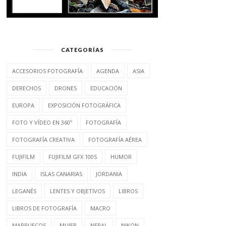
CATEGORÍAS
ACCESORIOS FOTOGRAFÍA
AGENDA
ASIA
DERECHOS
DRONES
EDUCACIÓN
EUROPA
EXPOSICIÓN FOTOGRÁFICA
FOTO Y VÍDEO EN 360º
FOTOGRAFÍA
FOTOGRAFÍA CREATIVA
FOTOGRAFÍA AÉREA
FUJIFILM
FUJIFILM GFX 100S
HUMOR
INDIA
ISLAS CANARIAS
JORDANIA
LEGANÉS
LENTES Y OBJETIVOS
LIBROS
LIBROS DE FOTOGRAFÍA
MACRO
5 EXPOSICIONES Y UN
RELATOS DE MUJER
PREMIO NACIONAL...
MARRUECOS
MUJER
NEPAL
NIKON