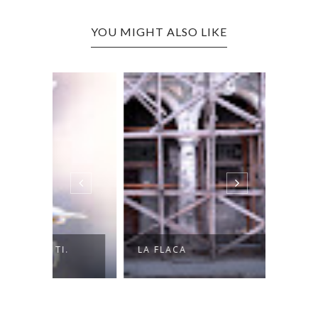
YOU MIGHT ALSO LIKE
.
LA FLACA
NUNCA