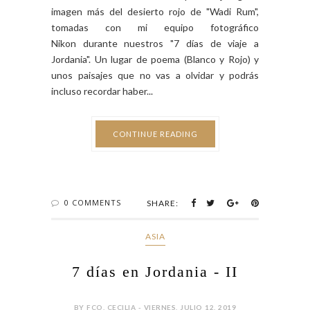
(montaña) que debe su nombre a la novela del
mítico Lawrence de Arabia Aquí os dejo alguna
imagen más del desierto rojo de "Wadi Rum",
tomadas con mi equipo fotográfico
Nikon durante nuestros "7 días de viaje a
Jordania". Un lugar de poema (Blanco y Rojo) y
unos paisajes que no vas a olvidar y podrás
incluso recordar haber...
CONTINUE READING
0 COMMENTS
SHARE:
ASIA
7 días en Jordania - II