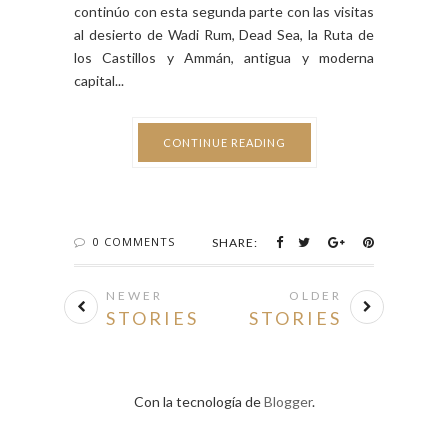
*Jerash y Ajlun, *Monte Nebo y Mádaba,
*Shobak y Siq Al Barid y *la ciudad rosa de Petra,
continúo con esta segunda parte con las visitas
al desierto de Wadi Rum, Dead Sea, la Ruta de
los Castillos y Ammán, antigua y moderna
capital...
CONTINUE READING
0 COMMENTS
SHARE:
NEWER
OLDER
STORIES
STORIES