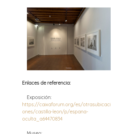
Enlaces de referencia:
Exposición:
https://caixaforum.org/es/otrasubicaci
ones/castilla-leon/p/espana-
oculta_a64470834
Museo: