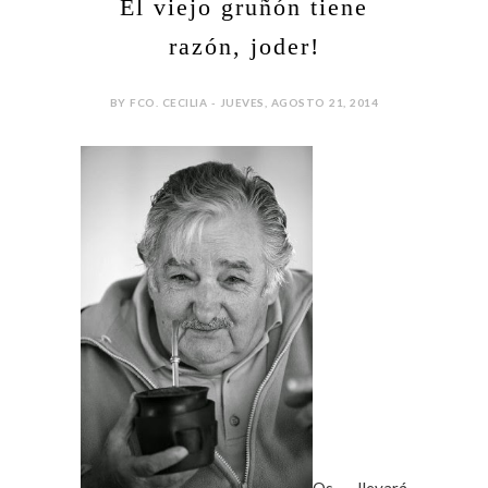
El viejo gruñón tiene
razón, joder!
BY FCO. CECILIA - JUEVES, AGOSTO 21, 2014
Os llevará