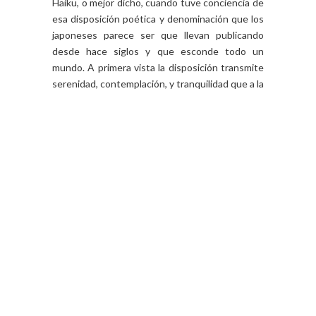
Haiku, o mejor dicho, cuando tuve conciencia de
esa disposición poética y denominación que los
japoneses parece ser que llevan publicando
desde hace siglos y que esconde todo un
mundo. A primera vista la disposición transmite
serenidad, contemplación, y tranquilidad que a la
vez...
CONTINUE READING
4 COMMENTS
SHARE:
NEWER
OLDER
STORIES
STORIES